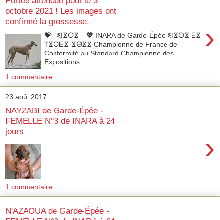
Portée attendue pour le 3
octobre 2021 ! Les images ont
confirmé la grossesse.
›
💝 ⵉ̇ⵏⴵ̇ⵔⴵ̇ 💖 INARA de Garde-Épée ⵉ̇ⵏⴵ̇ⵔⴵ̇ ⴹⴵ
ⴶⴵ̇ⵔⴹⴵ-ⴵⴱ̂ⴵⴵ Championne de France de
Conformité au Standard Championne des
Expositions ...
1 commentaire:
23 août 2017
NAYZABI de Garde-Épée -
FEMELLE N°3 de INARA à 24
jours
›
1 commentaire:
N'AZAOUA de Garde-Épée -