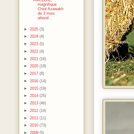
magnifique
Chiot Azawakh
de 3 mois
attend...
►
2025
(3)
►
2024
(4)
►
2023
(5)
►
2022
(4)
►
2021
(16)
►
2020
(19)
►
2017
(8)
►
2016
(14)
►
2015
(19)
►
2014
(25)
►
2013
(46)
►
2012
(14)
►
2011
(11)
►
2010
(73)
►
2009
(5)