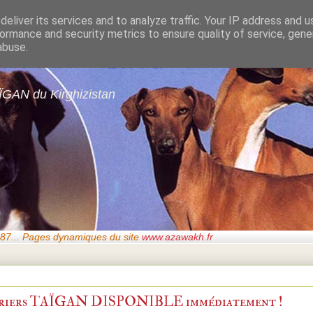
eliver its services and to analyze traffic. Your IP address and 
ormance and security metrics to ensure quality of service, gen
gans de GARDE-ÉPÉ
abuse.
ÏGAN du Kirghizistan
87..
. Pages dynamiques du site
www.azawakh.fr
iers TAÏGAN DISPONIBLE immédiatement !