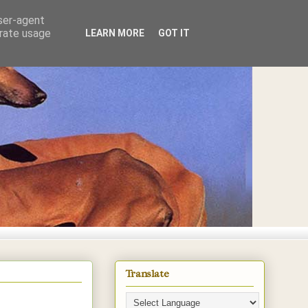
user-agent
erate usage
LEARN MORE
GOT IT
E
Translate