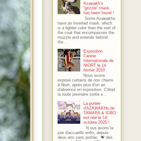
Azawakh’s
“grizzle” mask
has been found !
Some Azawakhs
have an inverted mask, which
is a lighter color than the rest of
the coat that encompasses the
muzzle and extends behind
the...
Exposition
Canine
Internationale de
NIORT le 14
février 2010
Nous avons
exposé certains de nos chiens
à Niort, après plus d'un an
d'absence en exposition. C'était
la toute première sortie e...
La portée
d'AZAWAKHs de
TAMARA & IGBO
est née le 14
octobre 2025 !
N ous avons la
joie d'accueillir enfin, depuis
deux ans sans portée, 💝 des