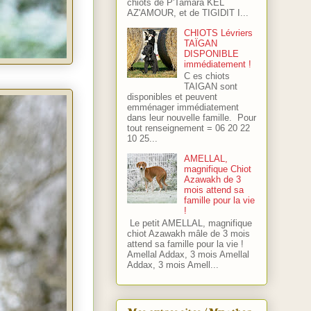
chiots de P'Tamara KEL
AZ'AMOUR, et de TIGIDIT I...
CHIOTS Lévriers
TAÏGAN
DISPONIBLE
immédiatement !
C es chiots
TAIGAN sont
disponibles et peuvent
emménager immédiatement
dans leur nouvelle famille. Pour
tout renseignement = 06 20 22
10 25...
AMELLAL,
magnifique Chiot
Azawakh de 3
mois attend sa
famille pour la vie
!
Le petit AMELLAL, magnifique
chiot Azawakh mâle de 3 mois
attend sa famille pour la vie !
Amellal Addax, 3 mois Amellal
Addax, 3 mois Amell...