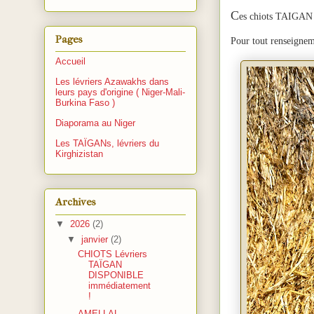
C
es chiots TAIGAN 
Pages
Pour tout renseignem
Accueil
Les lévriers Azawakhs dans
leurs pays d'origine ( Niger-Mali-
Burkina Faso )
Diaporama au Niger
Les TAÏGANs, lévriers du
Kirghizistan
Archives
▼
2026
(2)
▼
janvier
(2)
CHIOTS Lévriers
TAÏGAN
DISPONIBLE
immédiatement
!
AMELLAL,