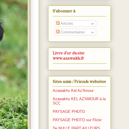
S’abonner à
Articles
Commentaires
Livre d'or du site
www.azawakh.fr
Sites amis / Friends websites
Azawakhs Kel Az'Amour
Azawakhs KEL AZ'AMOUR à la
SCC
PAYSAGE PHOTO
PAYSAGE PHOTO sur Flickr
De NULLE PART AILLEURS