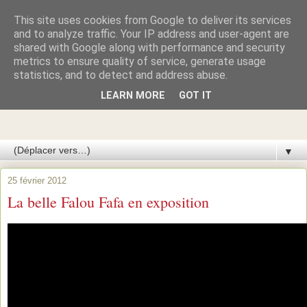
This site uses cookies from Google to deliver its services
Azawakhs & Taïgans de
and to analyze traffic. Your IP address and user-agent are
shared with Google along with performance and security
metrics to ensure quality of service, generate usage
GARDE-ÉPÉE
statistics, and to detect and address abuse.
LEARN MORE
GOT IT
Élevage de lévriers AZAWAKH et de lévriers TAÏGAN du
Kirghizistan
▼
25 février 2012
La belle Falou Fafa en exposition