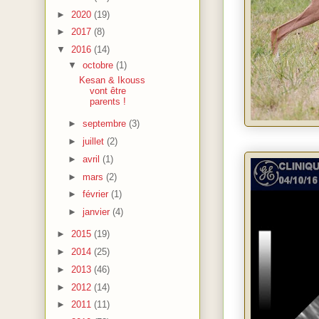
►
2020
(19)
►
2017
(8)
▼
2016
(14)
▼
octobre
(1)
Kesan & Ikouss
vont être
parents !
►
septembre
(3)
►
juillet
(2)
►
avril
(1)
►
mars
(2)
►
février
(1)
►
janvier
(4)
►
2015
(19)
►
2014
(25)
►
2013
(46)
►
2012
(14)
►
2011
(11)