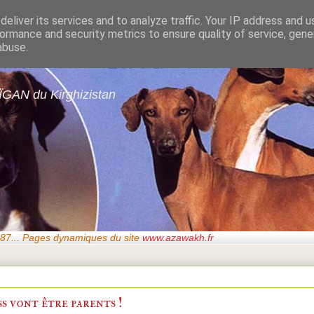
eliver its services and to analyze traffic. Your IP address and 
ormance and security metrics to ensure quality of service, gen
gans de GARDE-ÉPÉ
abuse.
ÏGAN du Kirghizistan
87..
. Pages dynamiques du site
www.azawakh.fr
s vont être parents !