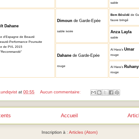
sable
Bem Bésédé
d
e G
Dimoun
d
e Garde-Epée
fauve bringé
lt Dahane
sable ivoire
Anza Layla
e d'Espagne de Beauté
sable
Beauté-Performance Poursuite
ne de PVL 2015
Umar
Al Hara's
"Recommandé"
Dahane
d
e Garde-Epée
rouge
rouge
Ruhany
Al Hara's
rouge
Lundqvist
at
00:55
Aucun commentaire:
cents
Accueil
Arti
Inscription à :
Articles (Atom)