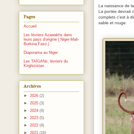
La naissance de l
La portée devrait 
Pages
complets c'est à d
sable et rouge.
Accueil
Les lévriers Azawakhs dans
leurs pays d'origine ( Niger-Mali-
Burkina Faso )
Diaporama au Niger
Les TAÏGANs, lévriers du
Kirghizistan
Archives
►
2026
(2)
►
2025
(3)
►
2024
(4)
►
2023
(5)
►
2022
(4)
►
2021
(16)