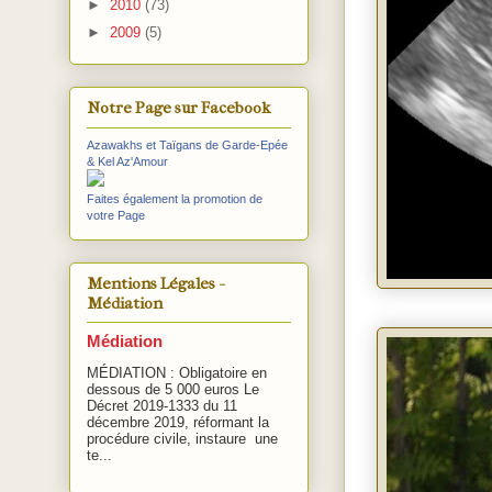
►
2010
(73)
►
2009
(5)
Notre Page sur Facebook
Azawakhs et Taïgans de Garde-Epée
& Kel Az'Amour
Faites également la promotion de
votre Page
Mentions Légales -
Médiation
Médiation
MÉDIATION : Obligatoire en
dessous de 5 000 euros Le
Décret 2019-1333 du 11
décembre 2019, réformant la
procédure civile, instaure une
te...