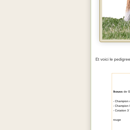
Et voici le pedigree
Ikouss
d
e G
- Champion 
- Champion 
- Cotation 3
rouge