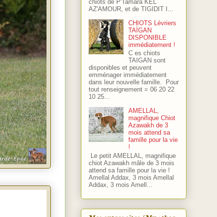
chiots de P'Tamara KEL
AZ'AMOUR, et de TIGIDIT I...
CHIOTS Lévriers
TAÏGAN
DISPONIBLE
immédiatement !
C es chiots
TAIGAN sont
disponibles et peuvent
emménager immédiatement
dans leur nouvelle famille. Pour
tout renseignement = 06 20 22
10 25...
AMELLAL,
magnifique Chiot
Azawakh de 3
mois attend sa
famille pour la vie
!
Le petit AMELLAL, magnifique
chiot Azawakh mâle de 3 mois
attend sa famille pour la vie !
Amellal Addax, 3 mois Amellal
Addax, 3 mois Amell...