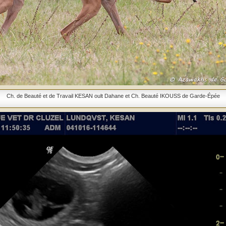
Ch. de Beauté et de Travail KESAN oult Dahane et Ch. Beauté IKOUSS de Garde-Épée