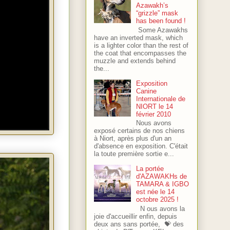
Azawakh’s
“grizzle” mask
has been found !
Some Azawakhs
have an inverted mask, which
is a lighter color than the rest of
the coat that encompasses the
muzzle and extends behind
the...
Exposition
Canine
Internationale de
NIORT le 14
février 2010
Nous avons
exposé certains de nos chiens
à Niort, après plus d'un an
d'absence en exposition. C'était
la toute première sortie e...
La portée
d'AZAWAKHs de
TAMARA & IGBO
est née le 14
octobre 2025 !
N ous avons la
joie d'accueillir enfin, depuis
deux ans sans portée, 💝 des