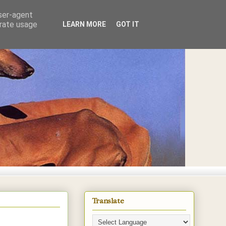
user-agent
erate usage
LEARN MORE
GOT IT
E
Translate