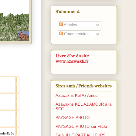
S’abonner à
Articles
Commentaires
Livre d'or du site
www.azawakh.fr
Sites amis / Friends websites
Azawakhs Kel Az'Amour
Azawakhs KEL AZ'AMOUR à la
SCC
PAYSAGE PHOTO
PAYSAGE PHOTO sur Flickr
arde-Epée
De NULLE PART AILLEURS