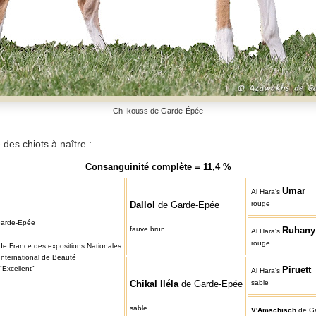
Ch Ikouss de Garde-Épée
 des chiots à naître :
Consanguinité complète = 11,4 %
Umar
Al Hara's
Dallol
de Garde-Epée
rouge
arde-Epée
fauve brun
Ruhany
Al Hara's
rouge
de France des expositions Nationales
International de Beauté
"Excellent"
Piruett
Al Hara's
Chikal Iléla
d
e Garde-Epée
sable
sable
V'Amschisch
d
e G