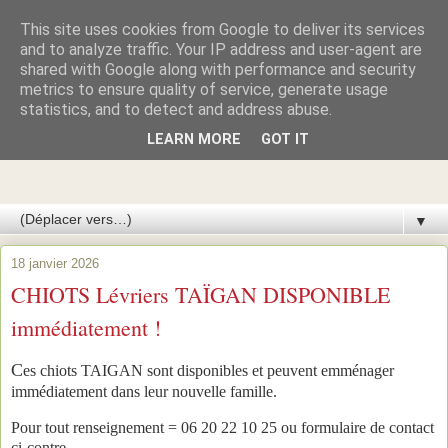
This site uses cookies from Google to deliver its services
Azawakhs & Taïgans de
and to analyze traffic. Your IP address and user-agent are
shared with Google along with performance and security
metrics to ensure quality of service, generate usage
GARDE-ÉPÉE
statistics, and to detect and address abuse.
LEARN MORE
GOT IT
Élevage de lévriers AZAWAKH et de lévriers TAÏGAN du
Kirghizistan
▼
18 janvier 2026
CHIOTS Lévriers TAÏGAN DISPONIBLE
immédiatement !
C
es chiots TAIGAN sont disponibles et peuvent emménager
immédiatement dans leur nouvelle famille.
Pour tout renseignement = 06 20 22 10 25 ou formulaire de contact
ci-contre.