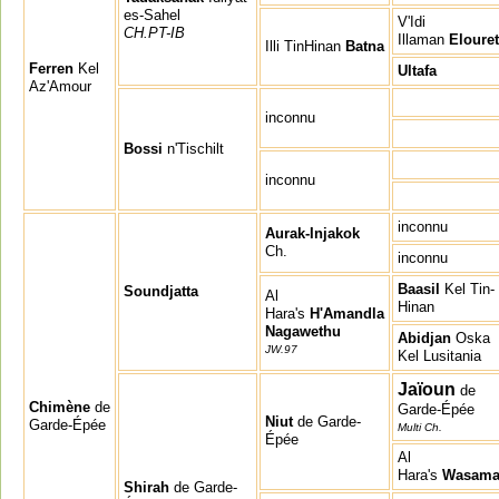
es-Sahel
V'Idi
CH.PT-IB
Illaman
Elouret
Illi TinHinan
Batna
Ferren
Kel
Ultafa
Az'Amour
inconnu
Bossi
n'Tischilt
inconnu
inconnu
Aurak-Injakok
Ch.
inconnu
Baasil
Kel Tin-
Soundjatta
Al
Hinan
Hara's
H'Amandla
Nagawethu
Abidjan
Oska
JW.97
Kel Lusitania
Jaïoun
de
Chimène
de
Garde-Épée
Niut
de Garde-
Garde-Épée
Multi Ch.
Épée
Al
Hara's
Wasam
Shirah
de Garde-