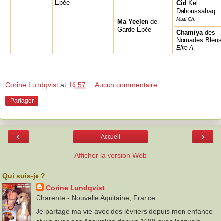
Épée
Cid
Kel
Dahoussahaq
Multi Ch.
Ma Yeelen
de
Garde-Épée
Chamiya
des
Nomades Bleu
Elite A
Corine Lundqvist
at
16:57
Aucun commentaire:
Partager
‹
›
Accueil
Afficher la version Web
Qui suis-je ?
Corine Lundqvist
Charente - Nouvelle Aquitaine, France
Je partage ma vie avec des lévriers depuis mon enfance