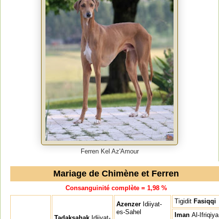
Ferren Kel Az'Amour
Mariage de Chimène et Ferren
Consanguinité complète = 1,98 %
Tigidit
Fasiqqi
Azenzer
Idiiyat-
es-Sahel
Iman
Al-Ifriqiya
Tadaksahak
Idiiyat-