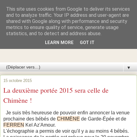
This site uses cookies from Google to deliver its services
Azawakhs & Taïgans de
and to analyze traffic. Your IP address and user-agent are
shared with Google along with performance and security
metrics to ensure quality of service, generate usage
GARDE-ÉPÉE
statistics, and to detect and address abuse.
LEARN MORE
GOT IT
Élevage de lévriers AZAWAKH et de lévriers TAÏGAN du
Kirghizistan
▼
15 octobre 2015
La deuxième portée 2015 sera celle de
Chimène !
Je suis très heureuse de pouvoir enfin annoncer la venue
prochaine des bébés de
CHIMÈNE
de Garde-Épée et de
FERREN
Kel Az'Amour.
L'échographie a permis de voir qu'il y a au moins 4 bébés.