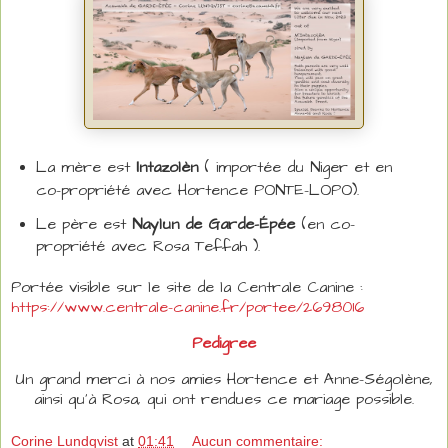
I
La mère est
ntazolèn
( importée du Niger et en
co-propriété avec Hortence PONTE-LOPO).
Le père est
Naylun de Garde-Épée
(en co-
propriété avec Rosa Teffah ).
Portée visible sur le site de la Centrale Canine :
https://www.centrale-canine.fr/portee/2698016
Pedigree
Un grand merci à nos amies Hortence et Anne-Ségolène,
ainsi qu'à Rosa, qui ont rendues ce mariage possible.
Corine Lundqvist
at
01:41
Aucun commentaire: