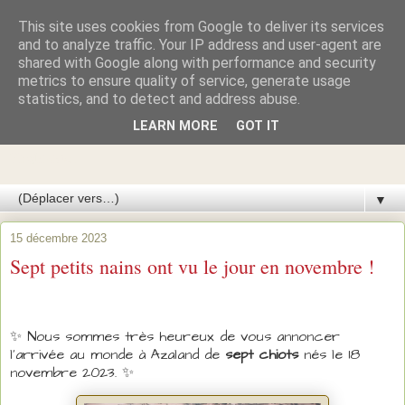
This site uses cookies from Google to deliver its services
Azawakhs & Taïgans de
and to analyze traffic. Your IP address and user-agent are
shared with Google along with performance and security
metrics to ensure quality of service, generate usage
GARDE-ÉPÉE
statistics, and to detect and address abuse.
LEARN MORE
GOT IT
Élevage de lévriers AZAWAKH et de lévriers TAÏGAN du
Kirghizistan
▼
15 décembre 2023
Sept petits nains ont vu le jour en novembre !
✨ Nous sommes très heureux de vous annoncer
l'arrivée au monde à Azaland de
sept chiots
nés le 18
novembre 2023.
✨