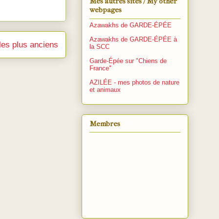
Mes autres sites / My other
webpages
Azawakhs de GARDE-ÉPÉE
Azawakhs de GARDE-ÉPÉE à
cles plus anciens
la SCC
Garde-Épée sur "Chiens de
France"
AZILÉE - mes photos de nature
et animaux
Membres