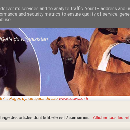
eliver its services and to analyze traffic. Your IP address and 
ormance and security metrics to ensure quality of service, gen
gans de GARDE-ÉPÉ
abuse.
ÏGAN du Kirghizistan
87..
. Pages dynamiques du site
www.azawakh.fr
chage des articles dont le libellé est
7 semaines
.
Afficher tous les art