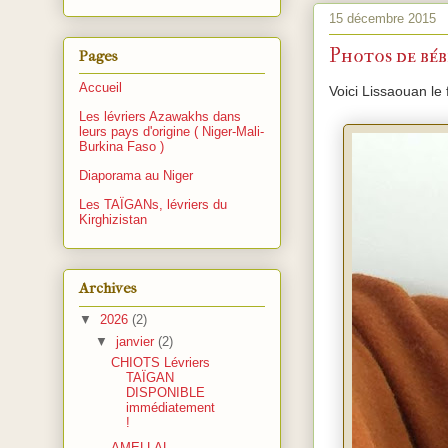
15 décembre 2015
Photos de bébé
Pages
Accueil
Voici Lissaouan le
Les lévriers Azawakhs dans
leurs pays d'origine ( Niger-Mali-
Burkina Faso )
Diaporama au Niger
Les TAÏGANs, lévriers du
Kirghizistan
Archives
▼
2026
(2)
▼
janvier
(2)
CHIOTS Lévriers
TAÏGAN
DISPONIBLE
immédiatement
!
AMELLAL,