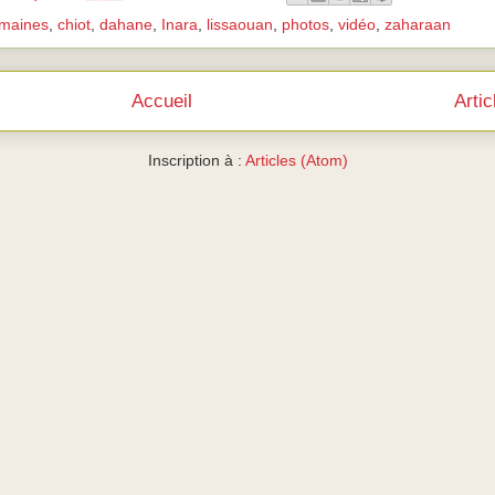
emaines
,
chiot
,
dahane
,
Inara
,
lissaouan
,
photos
,
vidéo
,
zaharaan
Accueil
Arti
Inscription à :
Articles (Atom)