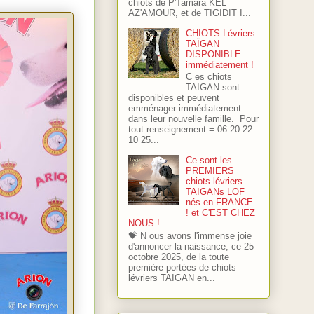
chiots de P'Tamara KEL
AZ'AMOUR, et de TIGIDIT I...
CHIOTS Lévriers
TAÏGAN
DISPONIBLE
immédiatement !
C es chiots
TAIGAN sont
disponibles et peuvent
emménager immédiatement
dans leur nouvelle famille. Pour
tout renseignement = 06 20 22
10 25...
Ce sont les
PREMIERS
chiots lévriers
TAIGANs LOF
nés en FRANCE
! et C'EST CHEZ
NOUS !
💝 N ous avons l'immense joie
d'annoncer la naissance, ce 25
octobre 2025, de la toute
première portées de chiots
lévriers TAIGAN en...