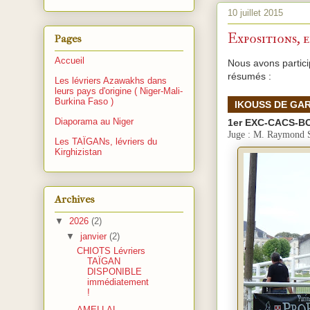
10 juillet 2015
Expositions, e
Pages
Accueil
Nous avons particip
résumés :
Les lévriers Azawakhs dans
leurs pays d'origine ( Niger-Mali-
Burkina Faso )
IKOUSS
DE GA
Diaporama au Niger
1er EXC-CACS-B
Juge : M. Raymon
Les TAÏGANs, lévriers du
Kirghizistan
Archives
▼
2026
(2)
▼
janvier
(2)
CHIOTS Lévriers
TAÏGAN
DISPONIBLE
immédiatement
!
AMELLAL,