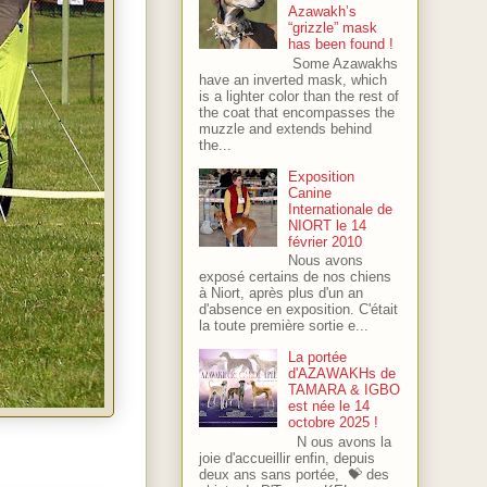
Azawakh’s
“grizzle” mask
has been found !
Some Azawakhs
have an inverted mask, which
is a lighter color than the rest of
the coat that encompasses the
muzzle and extends behind
the...
Exposition
Canine
Internationale de
NIORT le 14
février 2010
Nous avons
exposé certains de nos chiens
à Niort, après plus d'un an
d'absence en exposition. C'était
la toute première sortie e...
La portée
d'AZAWAKHs de
TAMARA & IGBO
est née le 14
octobre 2025 !
N ous avons la
joie d'accueillir enfin, depuis
deux ans sans portée, 💝 des