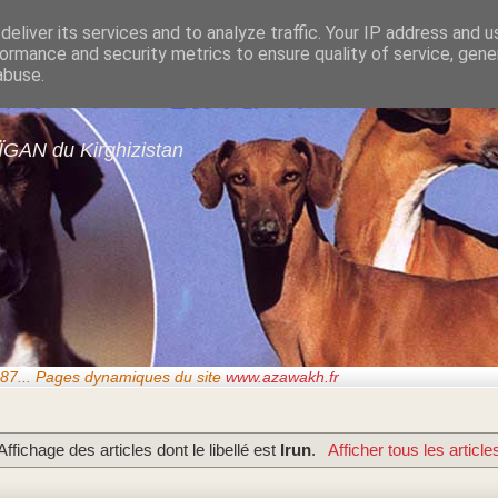
eliver its services and to analyze traffic. Your IP address and 
ormance and security metrics to ensure quality of service, gen
gans de GARDE-ÉPÉ
abuse.
ÏGAN du Kirghizistan
87..
. Pages dynamiques du site
www.azawakh.fr
Affichage des articles dont le libellé est
Irun
.
Afficher tous les article