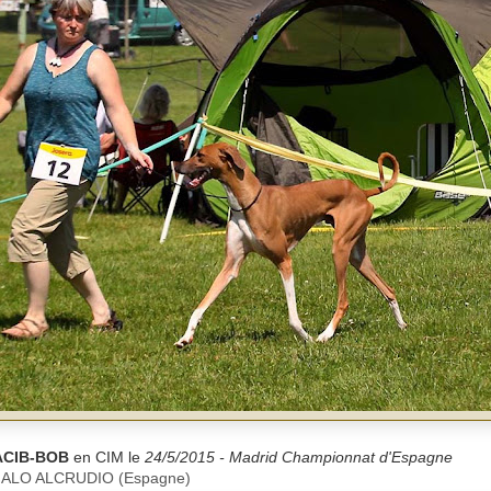
ACIB-BOB
en CIM le
24/5/2015 - Madrid Championnat d'Espagne
 MALO ALCRUDIO (Espagne)