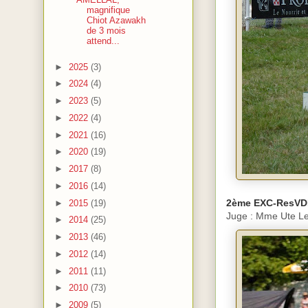
magnifique
Chiot Azawakh
de 3 mois
attend...
►
2025
(3)
►
2024
(4)
►
2023
(5)
►
2022
(4)
►
2021
(16)
►
2020
(19)
►
2017
(8)
►
2016
(14)
2ème EXC-ResV
►
2015
(19)
Juge : Mme Ute Le
►
2014
(25)
►
2013
(46)
►
2012
(14)
►
2011
(11)
►
2010
(73)
►
2009
(5)