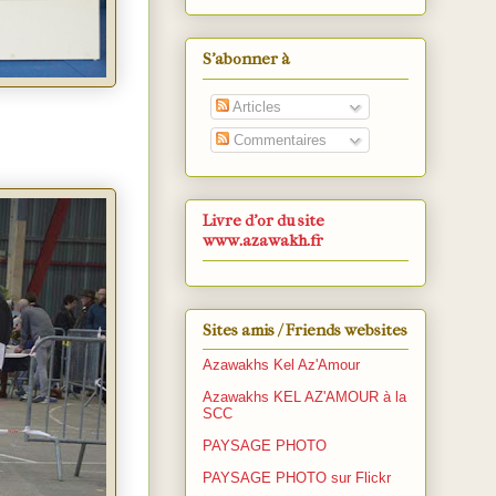
S’abonner à
Articles
Commentaires
Livre d'or du site
www.azawakh.fr
Sites amis / Friends websites
Azawakhs Kel Az'Amour
Azawakhs KEL AZ'AMOUR à la
SCC
PAYSAGE PHOTO
PAYSAGE PHOTO sur Flickr