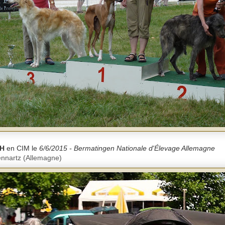
DH
en CIM le
6/6/2015 - Bermatingen Nationale d'Élevage Allemagne
nnartz (Allemagne)