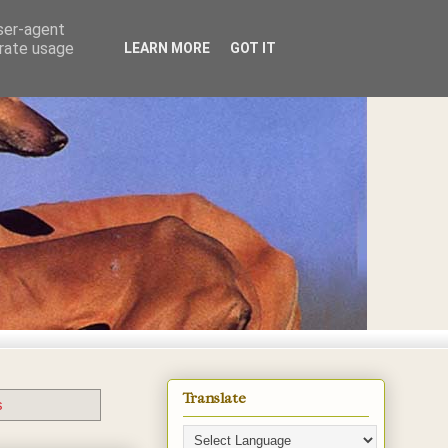
user-agent
erate usage
LEARN MORE
GOT IT
E
Translate
s