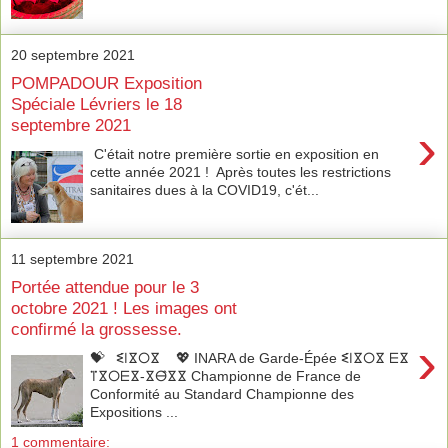
20 septembre 2021
POMPADOUR Exposition
Spéciale Lévriers le 18
septembre 2021
›
C'était notre première sortie en exposition en
cette année 2021 ! Après toutes les restrictions
sanitaires dues à la COVID19, c'ét...
11 septembre 2021
Portée attendue pour le 3
octobre 2021 ! Les images ont
confirmé la grossesse.
›
💝 ⵉ̇ⵏⴵ̇ⵔⴵ̇ 💖 INARA de Garde-Épée ⵉ̇ⵏⴵ̇ⵔⴵ̇ ⴹⴵ
ⴶⴵ̇ⵔⴹⴵ-ⴵⴱ̂ⴵⴵ Championne de France de
Conformité au Standard Championne des
Expositions ...
1 commentaire: