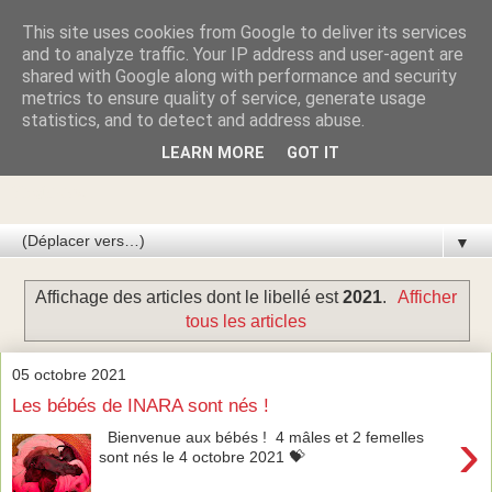
This site uses cookies from Google to deliver its services
Azawakhs & Taïgans de
and to analyze traffic. Your IP address and user-agent are
shared with Google along with performance and security
metrics to ensure quality of service, generate usage
GARDE-ÉPÉE
statistics, and to detect and address abuse.
LEARN MORE
GOT IT
Élevage de lévriers AZAWAKH et de lévriers TAÏGAN du
Kirghizistan
▼
Affichage des articles dont le libellé est
2021
.
Afficher
tous les articles
05 octobre 2021
Les bébés de INARA sont nés !
›
Bienvenue aux bébés ! 4 mâles et 2 femelles
sont nés le 4 octobre 2021 💝