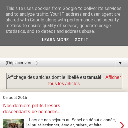
This site uses cookies from Google to deliver its services
Azawakhs & Taïgans de
and to analyze traffic. Your IP address and user-agent are
shared with Google along with performance and security
metrics to ensure quality of service, generate usage
GARDE-ÉPÉE
statistics, and to detect and address abuse.
LEARN MORE
GOT IT
Élevage de lévriers AZAWAKH et de lévriers TAÏGAN du
Kirghizistan
▼
Affichage des articles dont le libellé est
tamalé
.
Afficher
tous les articles
05 août 2015
Nos derniers petits trésors
descendants de nomades...
›
Lors de nos séjours au Sahel en début d'année,
j'ai pu sélectionner, étudier, suivre, et faire