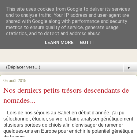
This site uses cookies from Google to deliver its services
Azawakhs & Taïgans de
and to analyze traffic. Your IP address and user-agent are
shared with Google along with performance and security
metrics to ensure quality of service, generate usage
GARDE-ÉPÉE
statistics, and to detect and address abuse.
LEARN MORE
GOT IT
Élevage de lévriers AZAWAKH et de lévriers TAÏGAN du
Kirghizistan
▼
05 août 2015
Nos derniers petits trésors descendants de
nomades...
Lors de nos séjours au Sahel en début d'année, j'ai pu
sélectionner, étudier, suivre, et faire analyser génétiquement
plusieurs portées de chiots afin d'envisager de ramener
quelques-uns en Europe pour enrichir le potentiel génétique