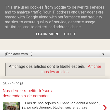
This site uses cookies from Google to deliver its services
Azawakhs & Taïgans de
and to analyze traffic. Your IP address and user-agent are
shared with Google along with performance and security
metrics to ensure quality of service, generate usage
GARDE-ÉPÉE
statistics, and to detect and address abuse.
LEARN MORE
GOT IT
Élevage de lévriers AZAWAKH et de lévriers TAÏGAN du
Kirghizistan
▼
Affichage des articles dont le libellé est
béli
.
Afficher
tous les articles
05 août 2015
Nos derniers petits trésors
descendants de nomades...
›
Lors de nos séjours au Sahel en début d'année,
j'ai pu sélectionner, étudier, suivre, et faire