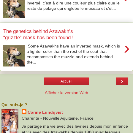
inversé, c’est à dire une couleur plus claire que le
reste du pelage qui englobe le museau et s’ét...
The genetics behind Azawakh’s
“grizzle” mask has been found !
›
Some Azawakhs have an inverted mask, which is
a lighter color than the rest of the coat that
encompasses the muzzle and extends behind
the...
›
Accueil
Afficher la version Web
Qui suis-je ?
Corine Lundqvist
Charente - Nouvelle Aquitaine, France
Je partage ma vie avec des lévriers depuis mon enfance
et vis avec des Azawakhs depuis 1988 avec lesquels