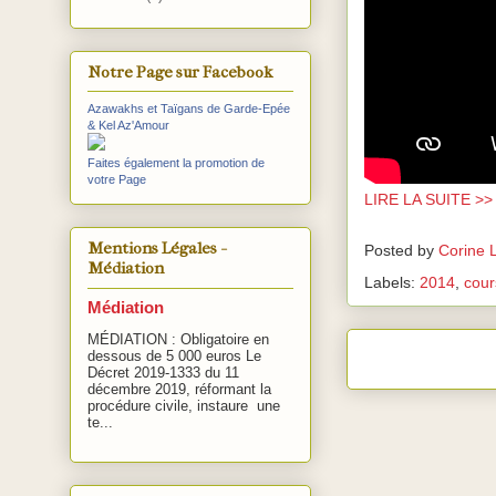
Notre Page sur Facebook
Azawakhs et Taïgans de Garde-Epée
& Kel Az'Amour
Faites également la promotion de
votre Page
LIRE LA SUITE >
Mentions Légales -
Posted by
Corine 
Médiation
Labels:
2014
,
cour
Médiation
MÉDIATION : Obligatoire en
dessous de 5 000 euros Le
Décret 2019-1333 du 11
décembre 2019, réformant la
procédure civile, instaure une
te...