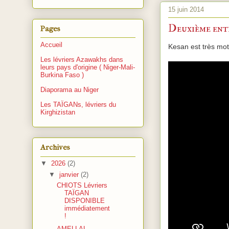
15 juin 2014
Deuxième entr
Pages
Accueil
Kesan est très mot
Les lévriers Azawakhs dans
leurs pays d'origine ( Niger-Mali-
Burkina Faso )
Diaporama au Niger
Les TAÏGANs, lévriers du
Kirghizistan
Archives
▼
2026
(2)
▼
janvier
(2)
CHIOTS Lévriers
TAÏGAN
DISPONIBLE
immédiatement
!
AMELLAL,