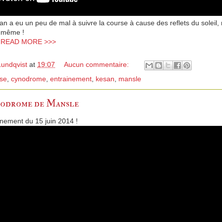
n a eu un peu de mal à suivre la course à cause des reflets du soleil, 
e même !
> READ MORE >>>
Lundqvist
at
19:07
Aucun commentaire:
se
,
cynodrome
,
entrainement
,
kesan
,
mansle
ynodrome de Mansle
nement du 15 juin 2014 !