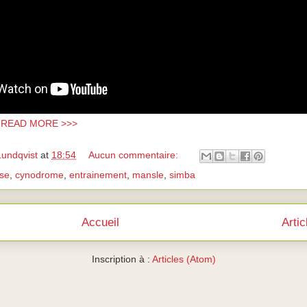
> READ MORE >>>
Lundqvist
at
18:54
Aucun commentaire:
se
,
cynodrome
,
entrainement
,
mansle
,
simba
Accueil
Arti
Inscription à :
Articles (Atom)