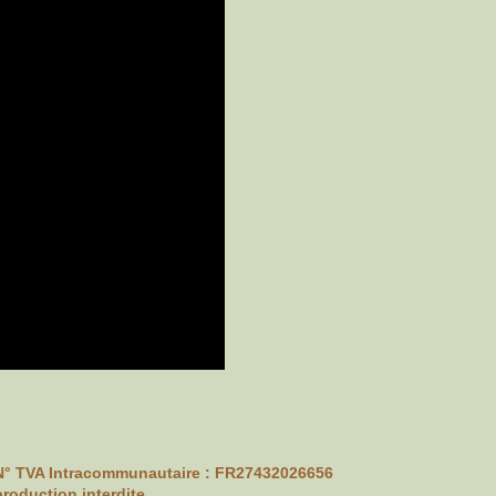
 - N° TVA Intracommunautaire : FR27432026656
production interdite