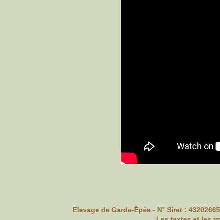
Elevage de Garde-Épée - N° Siret : 43202665
Les textes et les i