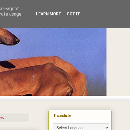
user-agent
erate usage
LEARN MORE
GOT IT
E
Translate
les