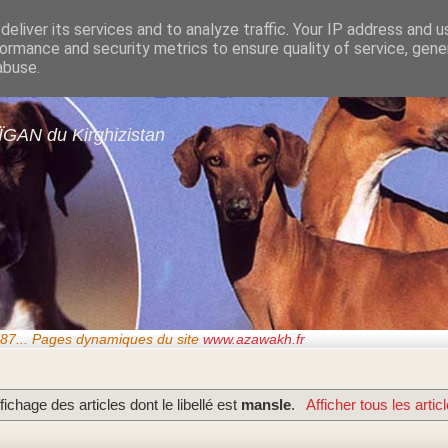
eliver its services and to analyze traffic. Your IP address and 
ormance and security metrics to ensure quality of service, gen
gans de GARDE-ÉPÉ
abuse.
ÏGAN du Kirghizistan
87..
. Pages dynamiques du site
www.azawakh.fr
fichage des articles dont le libellé est
mansle
.
Afficher tous les artic