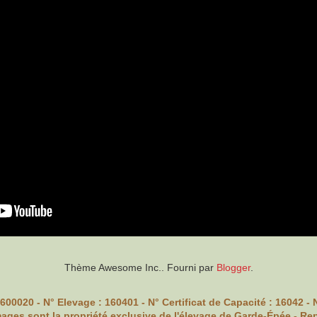
Thème Awesome Inc.. Fourni par
Blogger
.
600020 - N° Elevage : 160401 - N° Certificat de Capacité : 16042
mages sont la propriété exclusive de l'élevage de Garde-Épée - Re