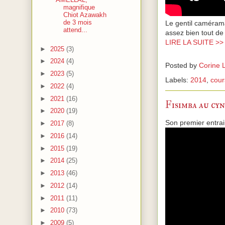
magnifique
Chiot Azawakh
de 3 mois
Le gentil camérama
attend...
assez bien tout d
LIRE LA SUITE >
►
2025
(3)
►
2024
(4)
Posted by
Corine 
►
2023
(5)
Labels:
2014
,
cour
►
2022
(4)
►
2021
(16)
Fisimba au c
►
2020
(19)
Son premier entrai
►
2017
(8)
►
2016
(14)
►
2015
(19)
►
2014
(25)
►
2013
(46)
►
2012
(14)
►
2011
(11)
►
2010
(73)
►
2009
(5)