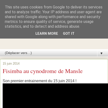
This site uses cookies from Google to deliver its services
Azawakhs & Taïgans de
and to analyze traffic. Your IP address and user-agent are
shared with Google along with performance and security
metrics to ensure quality of service, generate usage
GARDE-ÉPÉE
statistics, and to detect and address abuse.
LEARN MORE
GOT IT
Élevage de lévriers AZAWAKH et de lévriers TAÏGAN du
Kirghizistan
▼
15 juin 2014
Fisimba au cynodrome de Mansle
Son premier entrainement du 15 juin 2014 !