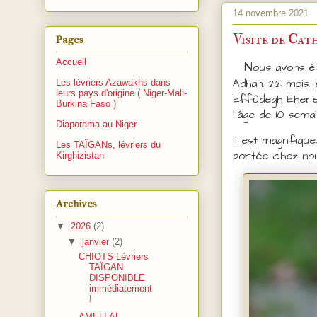
14 novembre 2021
Visite de Ca
Pages
Accueil
N
ous avons ét
Adhan, 22 mois, 
Les lévriers Azawakhs dans
leurs pays d'origine ( Niger-Mali-
Effûdegh Eheren 
Burkina Faso )
l'âge de 10 semai
Diaporama au Niger
Il est magnifiqu
Les TAÏGANs, lévriers du
portée chez nou
Kirghizistan
Archives
▼
2026
(2)
▼
janvier
(2)
CHIOTS Lévriers
TAÏGAN
DISPONIBLE
immédiatement
!
AMELLAL,