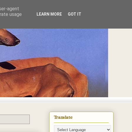
user-agent
erate usage
LEARN MORE
GOT IT
E
Translate