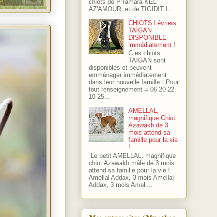
chiots de P'Tamara KEL
AZ'AMOUR, et de TIGIDIT I...
CHIOTS Lévriers
TAÏGAN
DISPONIBLE
immédiatement !
C es chiots
TAIGAN sont
disponibles et peuvent
emménager immédiatement
dans leur nouvelle famille. Pour
tout renseignement = 06 20 22
10 25...
AMELLAL,
magnifique Chiot
Azawakh de 3
mois attend sa
famille pour la vie
!
Le petit AMELLAL, magnifique
chiot Azawakh mâle de 3 mois
attend sa famille pour la vie !
Amellal Addax, 3 mois Amellal
Addax, 3 mois Amell...