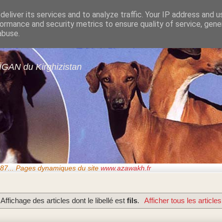
eliver its services and to analyze traffic. Your IP address and 
ormance and security metrics to ensure quality of service, gen
gans de GARDE-ÉPÉ
abuse.
ÏGAN du Kirghizistan
87..
. Pages dynamiques du site
www.azawakh.fr
Affichage des articles dont le libellé est
fils
.
Afficher tous les articles