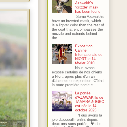
Azawakh’s
“grizzle” mask
has been found !
Some Azawakhs
have an inverted mask, which
is a lighter color than the rest of
the coat that encompasses the
muzzle and extends behind
the...
Exposition
Canine
Internationale de
NIORT le 14
février 2010
Nous avons
exposé certains de nos chiens
à Niort, après plus d'un an
d'absence en exposition. C'était
la toute première sortie e...
La portée
d'AZAWAKHs de
TAMARA & IGBO
est née le 14
octobre 2025 !
N ous avons la
joie d'accueillir enfin, depuis
deux ans sans portée, 💝 des