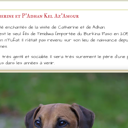
therine et P'Adhan Kel Az'Amour
é enchantés de la visite de Catherine et de Adhan.
est le seul fils de Timidiwa (importée du Burkina Faso en 201
n'Tufat. Il n'était pas revenu sur son lieu de naissance depu
nes.
e, très gentil et sociable. Il sera très surement le père d'une
s dans les années à venir.