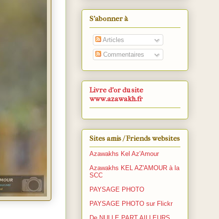
S’abonner à
Articles
Commentaires
Livre d'or du site
www.azawakh.fr
Sites amis / Friends websites
Azawakhs Kel Az'Amour
Azawakhs KEL AZ'AMOUR à la
SCC
PAYSAGE PHOTO
PAYSAGE PHOTO sur Flickr
De NULLE PART AILLEURS