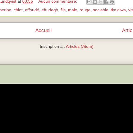
Lundqvist
at
00:56
Aucun commentaire:
herine
,
chiot
,
effoudé
,
effudegh
,
fils
,
male
,
rouge
,
sociable
,
timidiwa
,
vis
Accueil
Arti
Inscription à :
Articles (Atom)