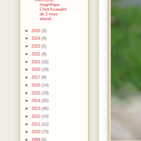
magnifique
Chiot Azawakh
de 3 mois
attend...
►
2025
(3)
►
2024
(4)
►
2023
(5)
►
2022
(4)
►
2021
(16)
►
2020
(19)
►
2017
(8)
►
2016
(14)
►
2015
(19)
►
2014
(25)
►
2013
(46)
►
2012
(14)
►
2011
(11)
►
2010
(73)
►
2009
(5)