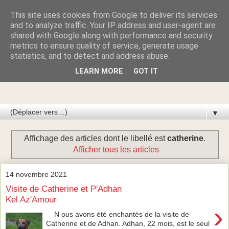
This site uses cookies from Google to deliver its services
Azawakhs & Taïgans de
and to analyze traffic. Your IP address and user-agent are
shared with Google along with performance and security
metrics to ensure quality of service, generate usage
GARDE-ÉPÉE
statistics, and to detect and address abuse.
LEARN MORE
GOT IT
Élevage de lévriers AZAWAKH et de lévriers TAÏGAN du
Kirghizistan
▼
Affichage des articles dont le libellé est
catherine
.
Afficher tous les articles
14 novembre 2021
Visite de Catherine et P'Adhan
Kel Az'Amour
›
N ous avons été enchantés de la visite de
Catherine et de Adhan. Adhan, 22 mois, est le seul