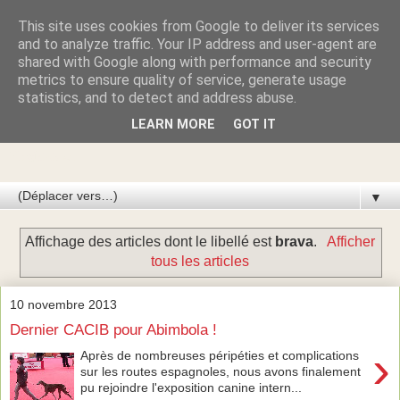
This site uses cookies from Google to deliver its services
Azawakhs & Taïgans de
and to analyze traffic. Your IP address and user-agent are
shared with Google along with performance and security
metrics to ensure quality of service, generate usage
GARDE-ÉPÉE
statistics, and to detect and address abuse.
LEARN MORE
GOT IT
Élevage de lévriers AZAWAKH et de lévriers TAÏGAN du
Kirghizistan
▼
Affichage des articles dont le libellé est
brava
.
Afficher
tous les articles
10 novembre 2013
Dernier CACIB pour Abimbola !
›
Après de nombreuses péripéties et complications
sur les routes espagnoles, nous avons finalement
pu rejoindre l'exposition canine intern...