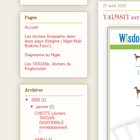
27 août 2015
TAUSSIT est un
Pages
Accueil
Les lévriers Azawakhs dans
leurs pays d'origine ( Niger-Mali-
Burkina Faso )
Diaporama au Niger
Les TAÏGANs, lévriers du
Kirghizistan
Archives
▼
2026
(2)
▼
janvier
(2)
CHIOTS Lévriers
TAÏGAN
DISPONIBLE
immédiatement
!
AMELLAL,