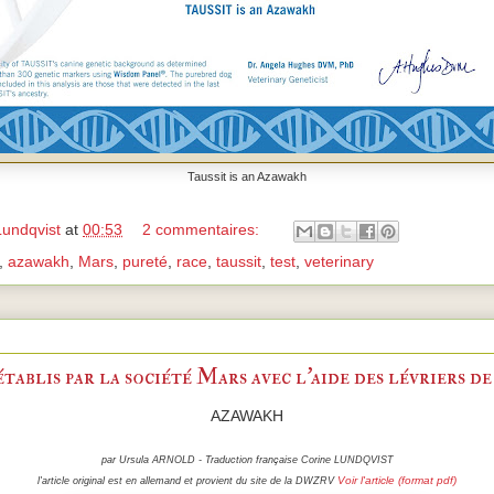
Taussit is an Azawakh
Lundqvist
at
00:53
2 commentaires:
,
azawakh
,
Mars
,
pureté
,
race
,
taussit
,
test
,
veterinary
 établis par la société Mars avec l’aide des lévrier
AZAWAKH
par Ursula ARNOLD - Traduction française Corine LUNDQVIST
Voir l'article (format pdf)
l'article original est en allemand et provient du site de la DWZRV