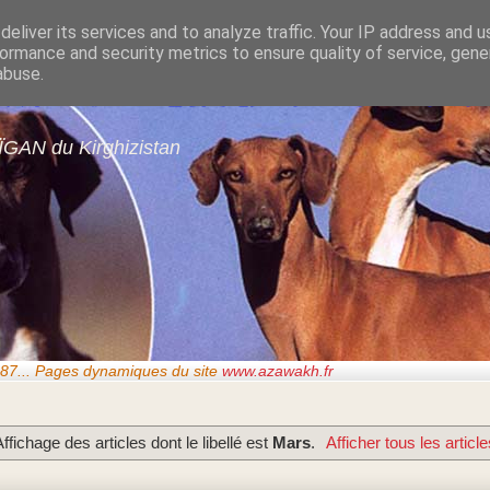
eliver its services and to analyze traffic. Your IP address and 
ormance and security metrics to ensure quality of service, gen
gans de GARDE-ÉPÉ
abuse.
ÏGAN du Kirghizistan
87..
. Pages dynamiques du site
www.azawakh.fr
ffichage des articles dont le libellé est
Mars
.
Afficher tous les articl