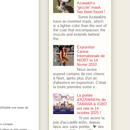
Azawakh’s
“grizzle” mask
has been found !
Some Azawakhs
have an inverted mask, which
is a lighter color than the rest of
the coat that encompasses the
muzzle and extends behind
the...
Exposition
Canine
Internationale de
NIORT le 14
février 2010
Nous avons
exposé certains de nos chiens
à Niort, après plus d'un an
d'absence en exposition. C'était
la toute première sortie e...
La portée
d'AZAWAKHs de
TAMARA & IGBO
 d’établir une base de
est née le 14
octobre 2025 !
N ous avons la
joie d'accueillir enfin, depuis
son compte.
deux ans sans portée, 💝 des
tiliser la très petite