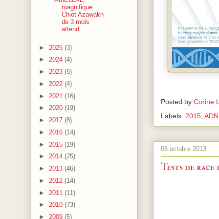
magnifique
Chiot Azawakh
de 3 mois
attend...
►
2025
(3)
►
2024
(4)
►
2023
(5)
►
2022
(4)
►
2021
(16)
Posted by
Corine 
►
2020
(19)
Labels:
2015
,
ADN
►
2017
(8)
►
2016
(14)
►
2015
(19)
06 octobre 2013
►
2014
(25)
Tests de race
►
2013
(46)
►
2012
(14)
►
2011
(11)
►
2010
(73)
►
2009
(5)