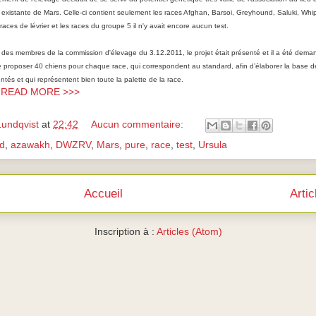
xistante de Mars. Celle-ci contient seulement les races Afghan, Barsoi, Greyhound, Saluki, Whi
aces de lévrier et les races du groupe 5 il n'y avait encore aucun test.
n des membres de la commission d'élevage du 3.12.2011, le projet était présenté et il a été de
 proposer 40 chiens pour chaque race, qui correspondent au standard, afin d’élaborer la base d
tés et qui représentent bien toute la palette de la race.
> READ MORE >>>
Lundqvist
at
22:42
Aucun commentaire:
ld
,
azawakh
,
DWZRV
,
Mars
,
pure
,
race
,
test
,
Ursula
Accueil
Arti
Inscription à :
Articles (Atom)