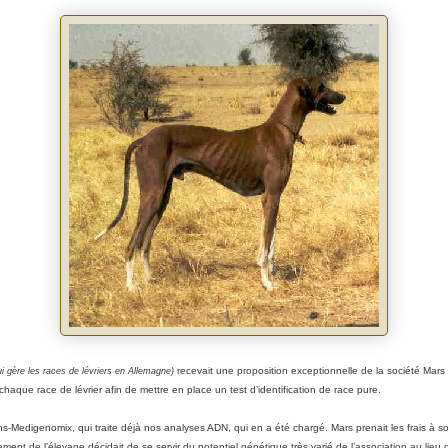
recevait une proposition exceptionnelle de la société Mars
ui gère les races de lévriers en Allemagne)
aque race de lévrier afin de mettre en place un test d’identification de race pure.
fins-Medigenomix, qui traite déjà nos analyses ADN, qui en a été chargé. Mars prenait les frais à 
ent de l’élevage décidait de se servir du potentiel génétique très varié de l’association au lieu d'u