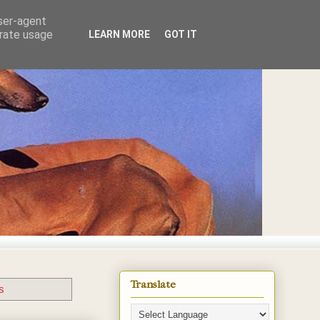
user-agent
erate usage
LEARN MORE
GOT IT
E
Translate
es