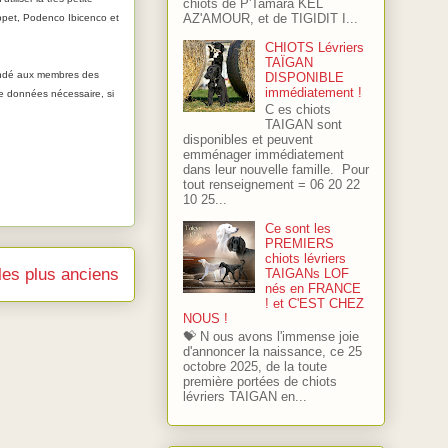
chiots de P'Tamara KEL
AZ'AMOUR, et de TIGIDIT I...
ppet, Podenco Ibicenco et
CHIOTS Lévriers
TAÏGAN
mandé aux membres des
DISPONIBLE
immédiatement !
e données nécessaire, si
C es chiots
TAIGAN sont
disponibles et peuvent
emménager immédiatement
dans leur nouvelle famille. Pour
tout renseignement = 06 20 22
10 25...
Ce sont les
PREMIERS
chiots lévriers
cles plus anciens
TAIGANs LOF
nés en FRANCE
! et C'EST CHEZ
NOUS !
💝 N ous avons l'immense joie
d'annoncer la naissance, ce 25
octobre 2025, de la toute
première portées de chiots
lévriers TAIGAN en...