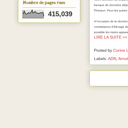
Nombre de pages vues
banque de données déjà e
Pharaon. Pour les autres r
415,039
A l'occasion de la réunio
commissions d'élevage de
possible les moins apparen
LIRE LA SUITE >
Posted by
Corine 
Labels:
ADN
,
Arno