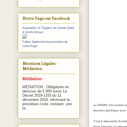
Notre Page sur Facebook
Azawakhs et Taïgans de Garde-Epée
& Kel Az'Amour
Faites également la promotion de
votre Page
Mentions Légales -
Médiation
Médiation
MÉDIATION : Obligatoire en
dessous de 5 000 euros Le
Décret 2019-1333 du 11
décembre 2019, réformant la
procédure civile, instaure une
La DWZRV
(l'association q
te...
données génétique pour ch
C’est le laboratoire Euro
Notre Direction du départem