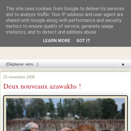
This site uses cookies from Google to deliver its services
Azawakhs & Taïgans de
and to analyze traffic. Your IP address and user-agent are
shared with Google along with performance and security
metrics to ensure quality of service, generate usage
GARDE-ÉPÉE
statistics, and to detect and address abuse.
LEARN MORE
GOT IT
Élevage de lévriers AZAWAKH et de lévriers TAÏGAN du
Kirghizistan
▼
25 novembre 2009
Deux nouveaux azawakhs !