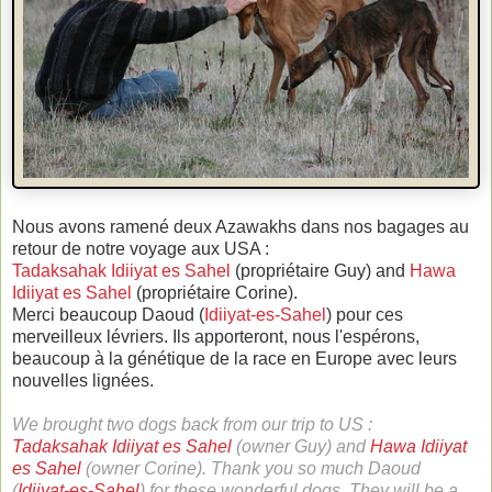
Nous avons ramené deux Azawakhs dans nos bagages au
retour de notre voyage aux USA :
Tadaksahak Idiiyat es Sahel
(propriétaire Guy) and
Hawa
Idiiyat es Sahel
(propriétaire Corine).
Merci beaucoup Daoud (
Idiiyat-es-Sahel
) pour ces
merveilleux lévriers. Ils apporteront, nous l'espérons,
beaucoup à la génétique de la race en Europe avec leurs
nouvelles lignées.
We brought two dogs back from our trip to US :
Tadaksahak Idiiyat es Sahel
(owner Guy) and
Hawa Idiiyat
es Sahel
(owner Corine). Thank you so much Daoud
(
Idiiyat-es-Sahel
) for these wonderful dogs. They will be a