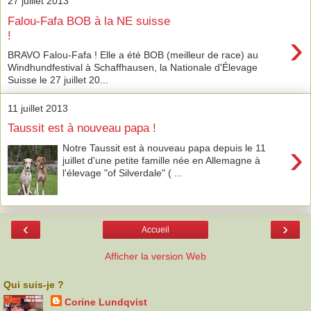
27 juillet 2013
Falou-Fafa BOB à la NE suisse
›
!
BRAVO Falou-Fafa ! Elle a été BOB (meilleur de race) au
Windhundfestival à Schaffhausen, la Nationale d'Élevage
Suisse le 27 juillet 20...
11 juillet 2013
Taussit est à nouveau papa !
›
Notre Taussit est à nouveau papa depuis le 11
juillet d'une petite famille née en Allemagne à
l'élevage "of Silverdale" ( ...
‹
›
Accueil
Afficher la version Web
Qui suis-je ?
Corine Lundqvist