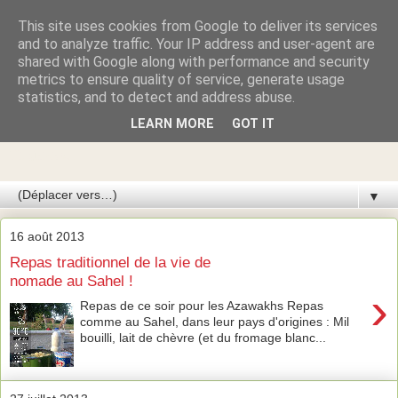
This site uses cookies from Google to deliver its services
Azawakhs & Taïgans de
and to analyze traffic. Your IP address and user-agent are
shared with Google along with performance and security
metrics to ensure quality of service, generate usage
GARDE-ÉPÉE
statistics, and to detect and address abuse.
LEARN MORE
GOT IT
Élevage de lévriers AZAWAKH et de lévriers TAÏGAN du
Kirghizistan
▼
16 août 2013
Repas traditionnel de la vie de
nomade au Sahel !
›
Repas de ce soir pour les Azawakhs Repas
comme au Sahel, dans leur pays d'origines : Mil
bouilli, lait de chèvre (et du fromage blanc...